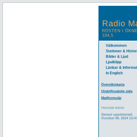
Radio Ma
RÖSTEN I ÖKNE
104,5
Välkommen
Stationer & Histor
Bilder & Ljud
Ljudklipp
Länkar & Informat
In English
Översiktskarta
Utskriftsvänlig sida
Mailformulär
Hemside Admin
Senast uppdaterad:
October 06. 2024 13:4